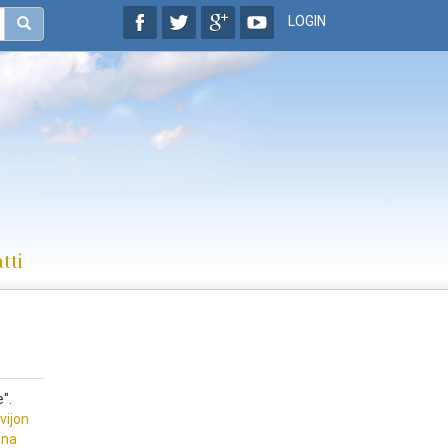
LOGIN
tti
".
vijon
nna