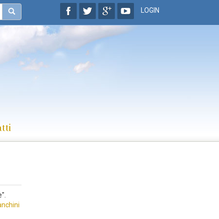
LOGIN
tti
".
anchini