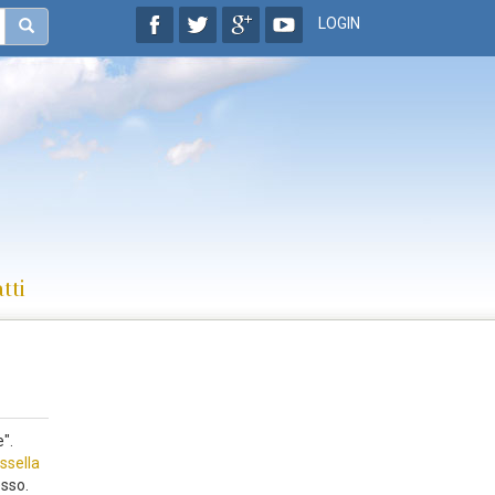
LOGIN
tti
".
ssella
esso.