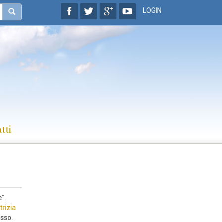
LOGIN
tti
".
trizia
esso.