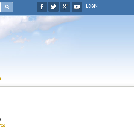
LOGIN
tti
".
rco