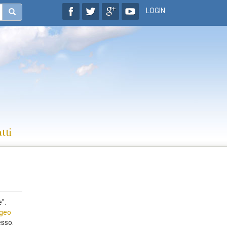
LOGIN
tti
".
geo
esso.