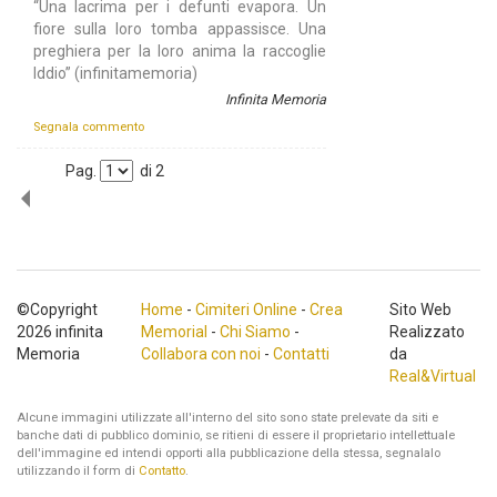
“Una lacrima per i defunti evapora. Un
fiore sulla loro tomba appassisce. Una
preghiera per la loro anima la raccoglie
Iddio” (infinitamemoria)
Infinita Memoria
Segnala commento
Pag.
di
2
©Copyright
Home
-
Cimiteri Online
-
Crea
Sito Web
2026 infinita
Memorial
-
Chi Siamo
-
Realizzato
Memoria
Collabora con noi
-
Contatti
da
Real&Virtual
Alcune immagini utilizzate all'interno del sito sono state prelevate da siti e
banche dati di pubblico dominio, se ritieni di essere il proprietario intellettuale
dell'immagine ed intendi opporti alla pubblicazione della stessa, segnalalo
utilizzando il form di
Contatto
.