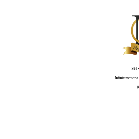
Si è 
Infinitamemoria 
R